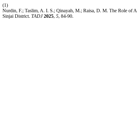
(1)
Nurdin, F.; Taslim, A. I. S.; Qinayah, M.; Raisa, D. M. The Role of 
Sinjai District.
TADJ
2025
,
5
, 84-90.