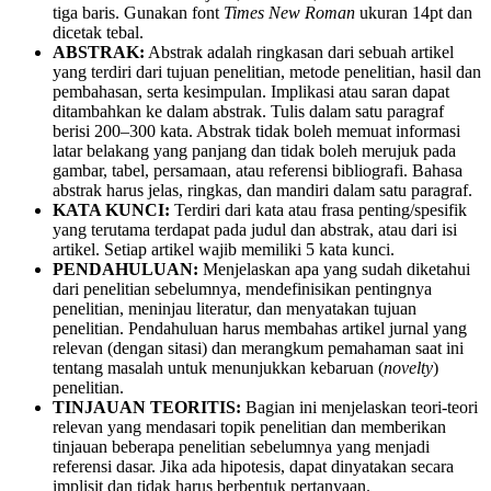
tiga baris. Gunakan font
Times New Roman
ukuran 14pt dan
dicetak tebal.
ABSTRAK:
Abstrak adalah ringkasan dari sebuah artikel
yang terdiri dari tujuan penelitian, metode penelitian, hasil dan
pembahasan, serta kesimpulan. Implikasi atau saran dapat
ditambahkan ke dalam abstrak. Tulis dalam satu paragraf
berisi 200–300 kata. Abstrak tidak boleh memuat informasi
latar belakang yang panjang dan tidak boleh merujuk pada
gambar, tabel, persamaan, atau referensi bibliografi. Bahasa
abstrak harus jelas, ringkas, dan mandiri dalam satu paragraf.
KATA KUNCI:
Terdiri dari kata atau frasa penting/spesifik
yang terutama terdapat pada judul dan abstrak, atau dari isi
artikel. Setiap artikel wajib memiliki 5 kata kunci.
PENDAHULUAN:
Menjelaskan apa yang sudah diketahui
dari penelitian sebelumnya, mendefinisikan pentingnya
penelitian, meninjau literatur, dan menyatakan tujuan
penelitian. Pendahuluan harus membahas artikel jurnal yang
relevan (dengan sitasi) dan merangkum pemahaman saat ini
tentang masalah untuk menunjukkan kebaruan (
novelty
)
penelitian.
TINJAUAN TEORITIS:
Bagian ini menjelaskan teori-teori
relevan yang mendasari topik penelitian dan memberikan
tinjauan beberapa penelitian sebelumnya yang menjadi
referensi dasar. Jika ada hipotesis, dapat dinyatakan secara
implisit dan tidak harus berbentuk pertanyaan.