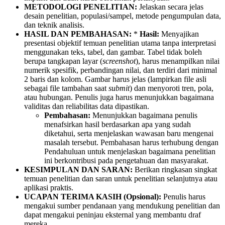
METODOLOGI PENELITIAN:
Jelaskan secara jelas
desain penelitian, populasi/sampel, metode pengumpulan data,
dan teknik analisis.
HASIL DAN PEMBAHASAN:
*
Hasil:
Menyajikan
presentasi objektif temuan penelitian utama tanpa interpretasi
menggunakan teks, tabel, dan gambar. Tabel tidak boleh
berupa tangkapan layar (
screenshot
), harus menampilkan nilai
numerik spesifik, perbandingan nilai, dan terdiri dari minimal
2 baris dan kolom. Gambar harus jelas (lampirkan file asli
sebagai file tambahan saat
submit
) dan menyoroti tren, pola,
atau hubungan. Penulis juga harus menunjukkan bagaimana
validitas dan reliabilitas data dipastikan.
Pembahasan:
Menunjukkan bagaimana penulis
menafsirkan hasil berdasarkan apa yang sudah
diketahui, serta menjelaskan wawasan baru mengenai
masalah tersebut. Pembahasan harus terhubung dengan
Pendahuluan untuk menjelaskan bagaimana penelitian
ini berkontribusi pada pengetahuan dan masyarakat.
KESIMPULAN DAN SARAN:
Berikan ringkasan singkat
temuan penelitian dan saran untuk penelitian selanjutnya atau
aplikasi praktis.
UCAPAN TERIMA KASIH (Opsional):
Penulis harus
mengakui sumber pendanaan yang mendukung penelitian dan
dapat mengakui peninjau eksternal yang membantu draf
mereka.