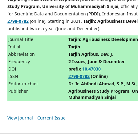
Study Program, University of Muhammadiyah Sinjai
, official
for Scientific Data and Documentation (PDDI), Indonesian Instit
2798-0782
(online). Starting in 2021.
Tarjih: Agribusiness Dev
published twice a year (June and December).
Journal Title
Tarjih: Agribusiness Developmen
Initial
Tarjih
Abbreviation
Tarjih Agribus. Dev. J.
Frequency
2 Issues, June & December
DOI
prefix
10.47030
ISSN
2798-0782
(Online)
Editor-in-chief
Dr. Ir. Ahfandi Ahmad, S.P., M.Si.
Publisher
Agribusiness Study Program, Uni
Muhammadiyah Sinjai
View Journal
Current Issue