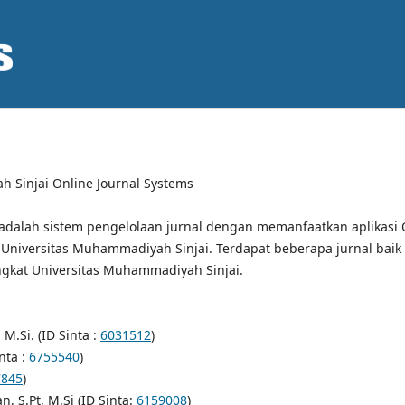
 Sinjai Online Journal Systems
 adalah sistem pengelolaan jurnal dengan memanfaatkan aplikasi 
Universitas Muhammadiyah Sinjai. Terdapat beberapa jurnal baik 
ngkat Universitas Muhammadiyah Sinjai.
 M.Si. (ID Sinta :
6031512
)
inta :
6755540
)
7845
)
 S.Pt, M.Si (ID Sinta:
6159008
)