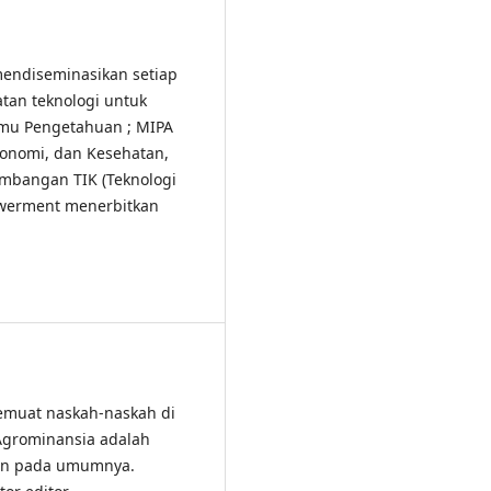
endiseminasikan setiap
tan teknologi untuk
Ilmu Pengetahuan ; MIPA
Ekonomi, dan Kesehatan,
gembangan TIK (Teknologi
owerment menerbitkan
emuat naskah-naskah di
 Agrominansia adalah
anian pada umumnya.