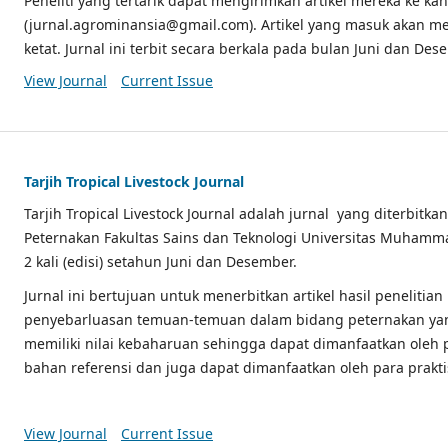
Peneliti yang tertarik dapat mengirimkan artikel mereka ke kan
(jurnal.agrominansia@gmail.com). Artikel yang masuk akan mel
ketat. Jurnal ini terbit secara berkala pada bulan Juni dan Des
View Journal
Current Issue
Tarjih Tropical Livestock Journal
Tarjih Tropical Livestock Journal adalah jurnal yang diterbitk
Peternakan Fakultas Sains dan Teknologi Universitas Muhammad
2 kali (edisi) setahun Juni dan Desember.
Jurnal ini bertujuan untuk menerbitkan artikel hasil penelitia
penyebarluasan temuan-temuan dalam bidang peternakan yan
memiliki nilai kebaharuan sehingga dapat dimanfaatkan oleh 
bahan referensi dan juga dapat dimanfaatkan oleh para prakti
View Journal
Current Issue