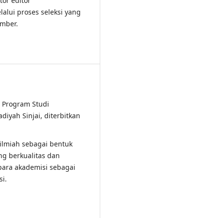
tor editor
alui proses seleksi yang
ember.
an Program Studi
iyah Sinjai, diterbitkan
n ilmiah sebagai bentuk
g berkualitas dan
para akademisi sebagai
si.