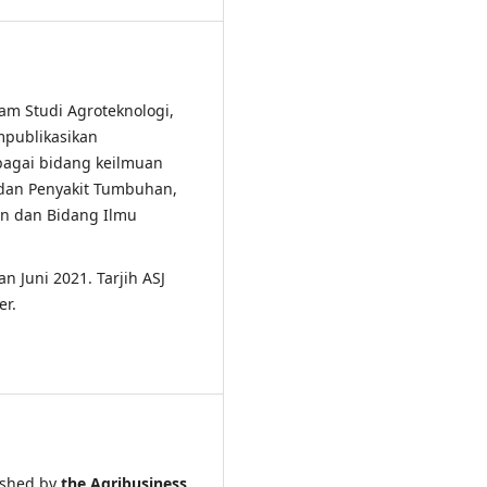
ram Studi Agroteknologi,
mpublikasikan
rbagai bidang keilmuan
dan Penyakit Tumbuhan,
en dan Bidang Ilmu
an Juni 2021. Tarjih ASJ
er.
shed by
the Agribusiness