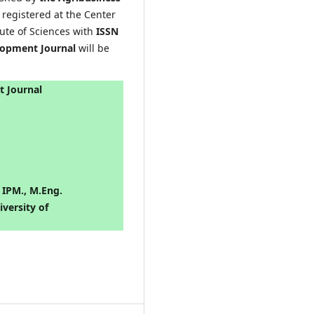
ly registered at the Center
ute of Sciences with
ISSN
elopment Journal
will be
t Journal
, IPM., M.Eng.
versity of