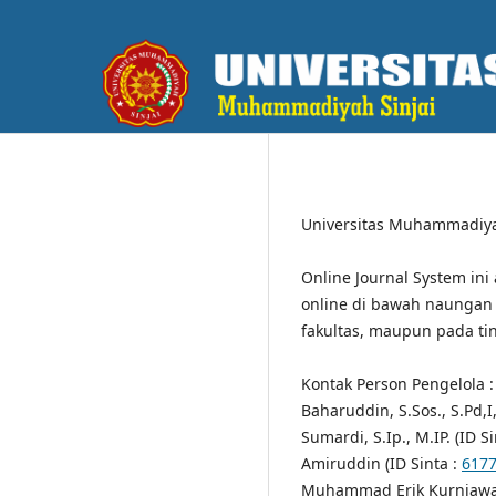
Universitas Muhammadiyah
Online Journal System ini
online di bawah naungan 
fakultas, maupun pada ti
Kontak Person Pengelola :
Baharuddin, S.Sos., S.Pd,I,
Sumardi, S.Ip., M.IP. (ID S
Amiruddin (ID Sinta :
617
Muhammad Erik Kurniawan,