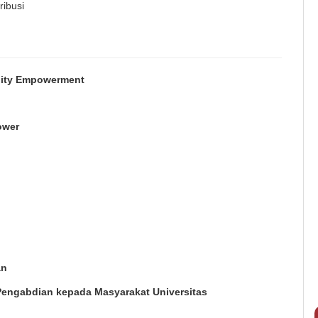
ribusi
unity Empowerment
ower
an
Pengabdian kepada Masyarakat Universitas