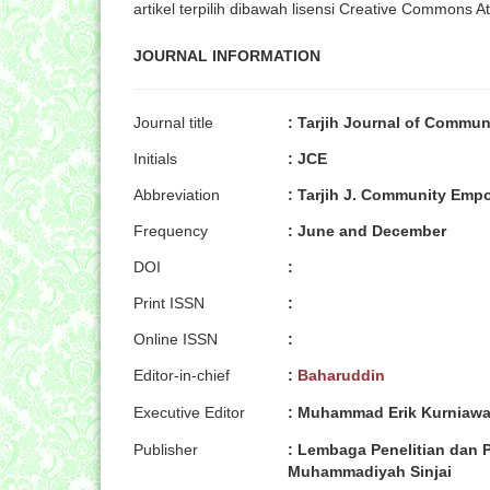
artikel terpilih dibawah lisensi Creative Commons At
JOURNAL INFORMATION
Journal title
: Tarjih Journal of Comm
Initials
: JCE
Abbreviation
: Tarjih J. Community Emp
Frequency
:
June and December
DOI
:
Print ISSN
:
Online ISSN
:
Editor-in-chief
:
Baharuddin
Executive Editor
: Muhammad Erik Kurniaw
Publisher
: Lembaga Penelitian dan 
Muhammadiyah Sinjai