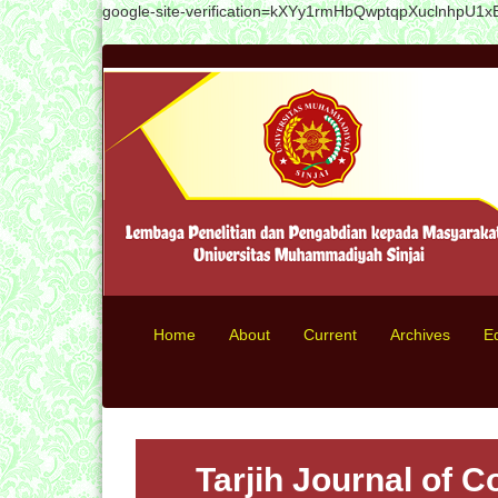
google-site-verification=kXYy1rmHbQwptqpXuclnhpU
Quick
jump
to
page
content
Main
Navigation
Main
Content
Sidebar
Home
About
Current
Archives
Ed
Tarjih Journal of