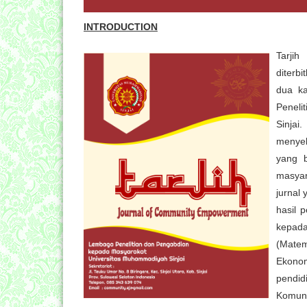
INTRODUCTION
Tarji
diterb
dua k
Peneli
Sinjai
menyeb
yang 
masyar
jurnal
hasil 
kepada
(Matem
Ekonom
pendid
Komuni