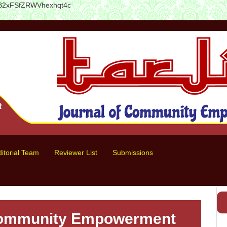
1xB2xFSfZRWVhexhqt4c
itorial Team
Reviewer List
Submissions
 Community Empowerment