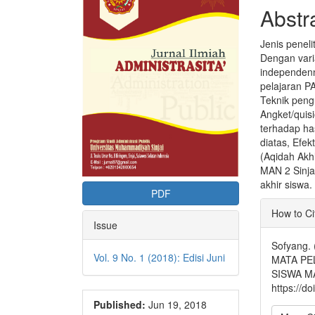
Conte
Abstr
Jenis penelit
Dengan vari
independenn
pelajaran PA
Teknik peng
Angket/quis
terhadap has
diatas, Efe
(Aqidah Akhl
MAN 2 Sinjai,
akhir siswa.
PDF
Articl
How to Ci
Detai
Issue
Sofyang
Vol. 9 No. 1 (2018): Edisi Juni
MATA PE
SISWA MA
https://d
Published:
Jun 19, 2018