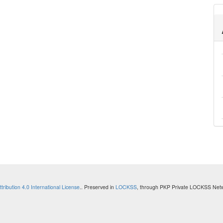
ibution 4.0 International License
.
. Preserved in
LOCKSS
, through PKP Private LOCKSS Net