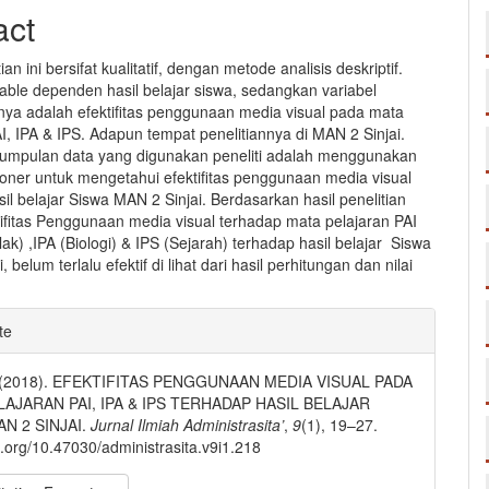
nt
act
ian ini bersifat kualitatif, dengan metode analisis deskriptif.
able dependen hasil belajar siswa, sedangkan variabel
ya adalah efektifitas penggunaan media visual pada mata
I, IPA & IPS. Adapun tempat penelitiannya di MAN 2 Sinjai.
umpulan data yang digunakan peneliti adalah menggunakan
ioner untuk mengetahui efektifitas penggunaan media visual
il belajar Siswa MAN 2 Sinjai. Berdasarkan hasil penelitian
ktifitas Penggunaan media visual terhadap mata pelajaran PAI
ak) ,IPA (Biologi) & IPS (Sejarah) terhadap hasil belajar Siswa
 belum terlalu efektif di lihat dari hasil perhitungan dan nilai
e
te
ls
. (2018). EFEKTIFITAS PENGGUNAAN MEDIA VISUAL PADA
LAJARAN PAI, IPA & IPS TERHADAP HASIL BELAJAR
N 2 SINJAI.
Jurnal Ilmiah Administrasita’
,
9
(1), 19–27.
oi.org/10.47030/administrasita.v9i1.218