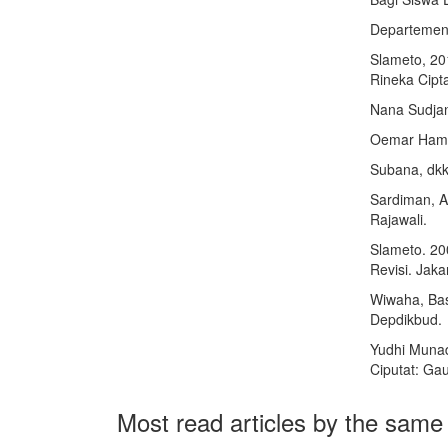
Departemen 
Slameto, 20
Rineka Cipt
Nana Sudjan
Oemar Hamal
Subana, dkk.
Sardiman, A.
Rajawali.
Slameto. 20
Revisi. Jaka
Wiwaha, Bas
Depdikbud.
Yudhi Munad
Ciputat: Ga
Most read articles by the same