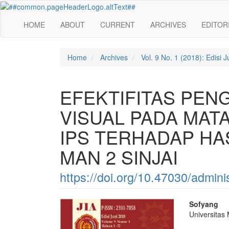
Quick
jump
HOME
ABOUT
CURRENT
ARCHIVES
EDITOR
to
page
content
Main
Home
Archives
Vol. 9 No. 1 (2018): Edisi J
Navigation
Main
Content
EFEKTIFITAS PEN
Sidebar
VISUAL PADA MATA
IPS TERHADAP HA
MAN 2 SINJAI
https://doi.org/10.47030/admini
Article
Main
Sofyang
Universitas
Sidebar
Articl