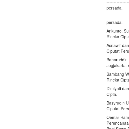
------------
persada.
------------
persada.
Arikunto, Su
Rineka Cipt
Asnawir dan
Ciputat Pers
Baharuddin 
Jogjakarta:
Bambang War
Rineka Cipt
Dimiyati da
Cipta.
Basyrudin U
Ciputat Pers
Oemar Hamal
Perencanaan
Bagi Siswa 