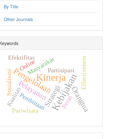
By Title
Other Journals
Keywords
Efektifitas
Masyarakat
Effectiveness
Online
Pengelolaan
Partisipasi
Sosialisasi
Kebijakan
Kinerja
Pelayanan
Strategi
Orangtua
Kualitas
Pembinaan
Peran
Pariwisata