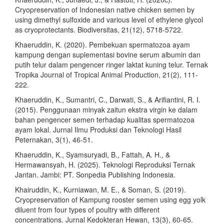
Cryopreservation of Indonesian native chicken semen by
using dimethyl sulfoxide and various level of ethylene glycol
as cryoprotectants. Biodiversitas, 21(12), 5718-5722.
Khaeruddin, K. (2020). Pembekuan spermatozoa ayam
kampung dengan suplementasi bovine serum albumin dan
putih telur dalam pengencer ringer laktat kuning telur. Ternak
Tropika Journal of Tropical Animal Production, 21(2), 111-
222.
Khaeruddin, K., Sumantri, C., Darwati, S., & Arifiantini, R. I.
(2015). Penggunaan minyak zaitun ekstra virgin ke dalam
bahan pengencer semen terhadap kualitas spermatozoa
ayam lokal. Jurnal Ilmu Produksi dan Teknologi Hasil
Peternakan, 3(1), 46-51.
Khaeruddin, K., Syamsuryadi, B., Fattah, A. H., &
Hermawansyah, H. (2025). Teknologi Reproduksi Ternak
Jantan. Jambi: PT. Sonpedia Publishing Indonesia.
Khairuddin, K., Kurniawan, M. E., & Soman, S. (2019).
Cryopreservation of Kampung rooster semen using egg yolk
diluent from four types of poultry with different
concentrations. Jurnal Kedokteran Hewan, 13(3), 60-65.