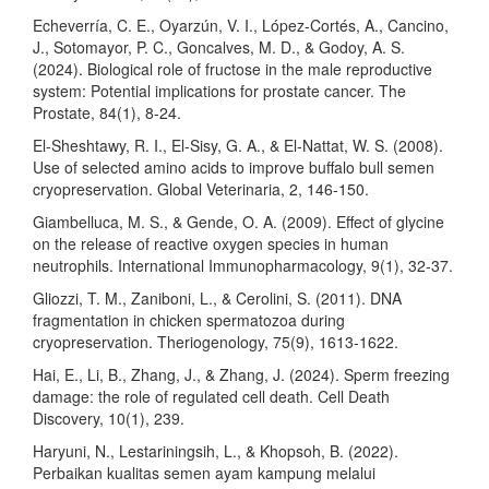
Echeverría, C. E., Oyarzún, V. I., López‐Cortés, A., Cancino,
J., Sotomayor, P. C., Goncalves, M. D., & Godoy, A. S.
(2024). Biological role of fructose in the male reproductive
system: Potential implications for prostate cancer. The
Prostate, 84(1), 8-24.
El-Sheshtawy, R. I., El-Sisy, G. A., & El-Nattat, W. S. (2008).
Use of selected amino acids to improve buffalo bull semen
cryopreservation. Global Veterinaria, 2, 146-150.
Giambelluca, M. S., & Gende, O. A. (2009). Effect of glycine
on the release of reactive oxygen species in human
neutrophils. International Immunopharmacology, 9(1), 32-37.
Gliozzi, T. M., Zaniboni, L., & Cerolini, S. (2011). DNA
fragmentation in chicken spermatozoa during
cryopreservation. Theriogenology, 75(9), 1613-1622.
Hai, E., Li, B., Zhang, J., & Zhang, J. (2024). Sperm freezing
damage: the role of regulated cell death. Cell Death
Discovery, 10(1), 239.
Haryuni, N., Lestariningsih, L., & Khopsoh, B. (2022).
Perbaikan kualitas semen ayam kampung melalui