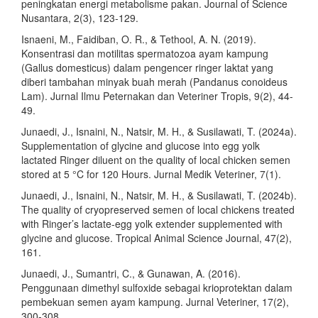
peningkatan energi metabolisme pakan. Journal of Science
Nusantara, 2(3), 123-129.
Isnaeni, M., Faidiban, O. R., & Tethool, A. N. (2019).
Konsentrasi dan motilitas spermatozoa ayam kampung
(Gallus domesticus) dalam pengencer ringer laktat yang
diberi tambahan minyak buah merah (Pandanus conoideus
Lam). Jurnal Ilmu Peternakan dan Veteriner Tropis, 9(2), 44-
49.
Junaedi, J., Isnaini, N., Natsir, M. H., & Susilawati, T. (2024a).
Supplementation of glycine and glucose into egg yolk
lactated Ringer diluent on the quality of local chicken semen
stored at 5 °C for 120 Hours. Jurnal Medik Veteriner, 7(1).
Junaedi, J., Isnaini, N., Natsir, M. H., & Susilawati, T. (2024b).
The quality of cryopreserved semen of local chickens treated
with Ringer’s lactate-egg yolk extender supplemented with
glycine and glucose. Tropical Animal Science Journal, 47(2),
161.
Junaedi, J., Sumantri, C., & Gunawan, A. (2016).
Penggunaan dimethyl sulfoxide sebagai krioprotektan dalam
pembekuan semen ayam kampung. Jurnal Veteriner, 17(2),
300-308.