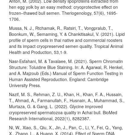
Anton, M. (2002). Low density lipoproteins extracted from
hen egg yolk by an easy method: cryoprotective effect on
frozen–thawed bull semen. Theriogenology, 57(6), 1695-
1706.
Mussa, N. J., Rtchamak, R., Ratsiri, T., Vongpralub, T.,
Boonkum, W., Semaming, Y. & Chankitisakul, V. (2021). Lipid
profile of sperm cells in thai native and commercial roosters
and its impact cryopreserved semen quality. Tropical Animal
Health and Production, 53,1-9.
Nasr-Esfahani, M. & Tavalaee, M. (2021). Sperm Chromatin
Structure: Toluidine Blue Staining. In: A. Agarwal, R. Henkel,
and A. Majzoub (Eds.) Manual of Sperm Function Testing in
Human Assisted Reproduction. England: Cambridge
University Press.
Nazif, M. S., Rehman, Z. U., Khan, H., Khan, F. A., Hussain,
T., Ahmad, A., Farmanullah, F., Husnain, A., Muhammad, S.,
Murtaza, G. & Gang, L. (2022). Glycine improved
cryopreserved spermatozoa quality in Achai bull. BioMed
Research International, 2022(1), 8282387.
Ni, W., Xiao, S., Qiu, X., Jin, J., Pan, C., Li, Y., Fei, Q., Yang,
X., Zhang, L., & Huang, X. (2014). Effect of Sperm DNA