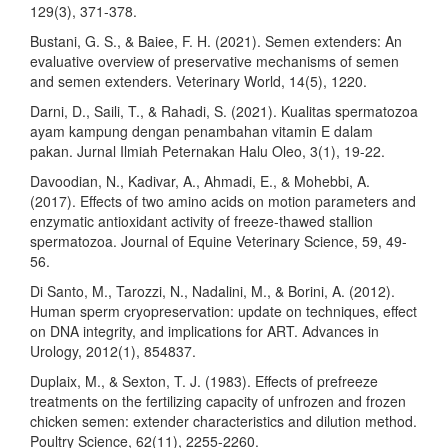
129(3), 371-378.
Bustani, G. S., & Baiee, F. H. (2021). Semen extenders: An
evaluative overview of preservative mechanisms of semen
and semen extenders. Veterinary World, 14(5), 1220.
Darni, D., Saili, T., & Rahadi, S. (2021). Kualitas spermatozoa
ayam kampung dengan penambahan vitamin E dalam
pakan. Jurnal Ilmiah Peternakan Halu Oleo, 3(1), 19-22.
Davoodian, N., Kadivar, A., Ahmadi, E., & Mohebbi, A.
(2017). Effects of two amino acids on motion parameters and
enzymatic antioxidant activity of freeze-thawed stallion
spermatozoa. Journal of Equine Veterinary Science, 59, 49-
56.
Di Santo, M., Tarozzi, N., Nadalini, M., & Borini, A. (2012).
Human sperm cryopreservation: update on techniques, effect
on DNA integrity, and implications for ART. Advances in
Urology, 2012(1), 854837.
Duplaix, M., & Sexton, T. J. (1983). Effects of prefreeze
treatments on the fertilizing capacity of unfrozen and frozen
chicken semen: extender characteristics and dilution method.
Poultry Science, 62(11), 2255-2260.