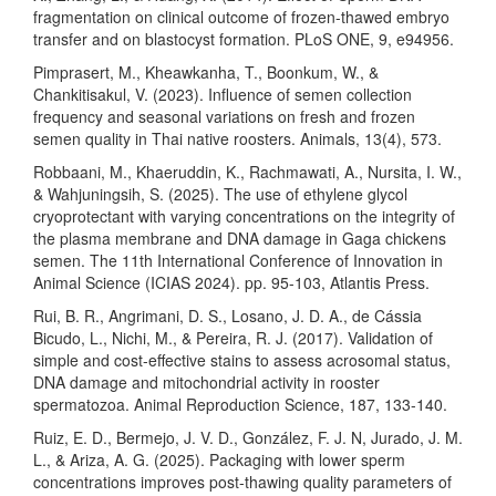
fragmentation on clinical outcome of frozen-thawed embryo
transfer and on blastocyst formation. PLoS ONE, 9, e94956.
Pimprasert, M., Kheawkanha, T., Boonkum, W., &
Chankitisakul, V. (2023). Influence of semen collection
frequency and seasonal variations on fresh and frozen
semen quality in Thai native roosters. Animals, 13(4), 573.
Robbaani, M., Khaeruddin, K., Rachmawati, A., Nursita, I. W.,
& Wahjuningsih, S. (2025). The use of ethylene glycol
cryoprotectant with varying concentrations on the integrity of
the plasma membrane and DNA damage in Gaga chickens
semen. The 11th International Conference of Innovation in
Animal Science (ICIAS 2024). pp. 95-103, Atlantis Press.
Rui, B. R., Angrimani, D. S., Losano, J. D. A., de Cássia
Bicudo, L., Nichi, M., & Pereira, R. J. (2017). Validation of
simple and cost-effective stains to assess acrosomal status,
DNA damage and mitochondrial activity in rooster
spermatozoa. Animal Reproduction Science, 187, 133-140.
Ruiz, E. D., Bermejo, J. V. D., González, F. J. N, Jurado, J. M.
L., & Ariza, A. G. (2025). Packaging with lower sperm
concentrations improves post-thawing quality parameters of