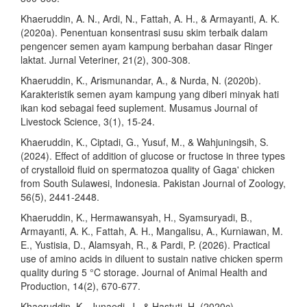
Khaeruddin, A. N., Ardi, N., Fattah, A. H., & Armayanti, A. K.
(2020a). Penentuan konsentrasi susu skim terbaik dalam
pengencer semen ayam kampung berbahan dasar Ringer
laktat. Jurnal Veteriner, 21(2), 300-308.
Khaeruddin, K., Arismunandar, A., & Nurda, N. (2020b).
Karakteristik semen ayam kampung yang diberi minyak hati
ikan kod sebagai feed suplement. Musamus Journal of
Livestock Science, 3(1), 15-24.
Khaeruddin, K., Ciptadi, G., Yusuf, M., & Wahjuningsih, S.
(2024). Effect of addition of glucose or fructose in three types
of crystalloid fluid on spermatozoa quality of Gaga' chicken
from South Sulawesi, Indonesia. Pakistan Journal of Zoology,
56(5), 2441-2448.
Khaeruddin, K., Hermawansyah, H., Syamsuryadi, B.,
Armayanti, A. K., Fattah, A. H., Mangalisu, A., Kurniawan, M.
E., Yustisia, D., Alamsyah, R., & Pardi, P. (2026). Practical
use of amino acids in diluent to sustain native chicken sperm
quality during 5 °C storage. Journal of Animal Health and
Production, 14(2), 670-677.
Khaeruddin, K., Junaedi, J., & Hastuti, H. (2020c).