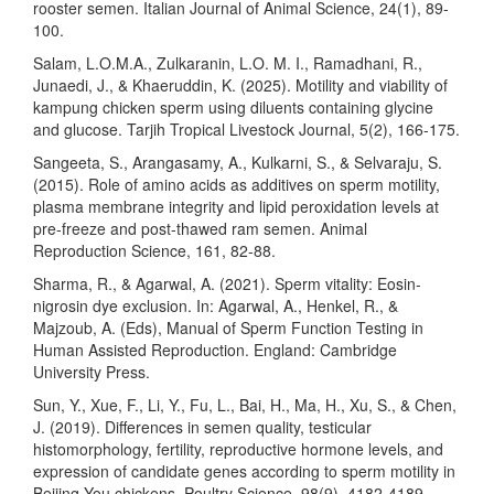
rooster semen. Italian Journal of Animal Science, 24(1), 89-
100.
Salam, L.O.M.A., Zulkaranin, L.O. M. I., Ramadhani, R.,
Junaedi, J., & Khaeruddin, K. (2025). Motility and viability of
kampung chicken sperm using diluents containing glycine
and glucose. Tarjih Tropical Livestock Journal, 5(2), 166-175.
Sangeeta, S., Arangasamy, A., Kulkarni, S., & Selvaraju, S.
(2015). Role of amino acids as additives on sperm motility,
plasma membrane integrity and lipid peroxidation levels at
pre-freeze and post-thawed ram semen. Animal
Reproduction Science, 161, 82-88.
Sharma, R., & Agarwal, A. (2021). Sperm vitality: Eosin-
nigrosin dye exclusion. In: Agarwal, A., Henkel, R., &
Majzoub, A. (Eds), Manual of Sperm Function Testing in
Human Assisted Reproduction. England: Cambridge
University Press.
Sun, Y., Xue, F., Li, Y., Fu, L., Bai, H., Ma, H., Xu, S., & Chen,
J. (2019). Differences in semen quality, testicular
histomorphology, fertility, reproductive hormone levels, and
expression of candidate genes according to sperm motility in
Beijing-You chickens. Poultry Science, 98(9), 4182-4189.