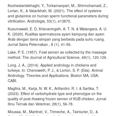
Koohestanidehaghi, Y., Torkamanpari, M., Shirmohamadi, Z.,
Lorian, K., & Vatankhah, M. (2021). The effect of cysteine
and glutamine on human sperm functional parameters during
vitrification. Andrologia, 53(1), e13870.
Kusumawati, E. D, Krisnaningsih, A. T. N, & Walangara, A. U.
K. (2020). Kualitas spermatozoa ayam kampung dan ayam
Arab dengan lama simpan yang berbeda pada suhu ruang.
Jurnal Sains Peternakan , 8 (1), 41-56.
Lake, P. E. (1957). Fowl semen as collected by the massage
method. The Journal of Agricultural Science, 49(1), 120-126.
Long, J. A., (2014). Applied andrology in chickens and
turkeys. In: Chenoweth, P. J., & Lorton, S. P. (Eds). Animal
Andrology. Theories and Applications. Boston MA, USA:
CABI.
Magfira, M., Karja, N. W. K., Arifiantini, R. I. & Sartika, T.
(2023). Effect of carbohydrate type and phenotype on the
quality of post-thawing frozen semen of KUB chicken. Jurnal
Ilmu Ternak dan Veteriner, 28(1), 56-78.
Moussa, M., Martinet, V., Trimeche, A., Tainturier, D., &