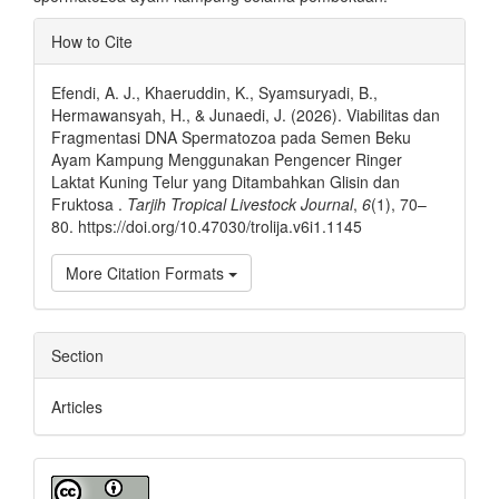
Article
How to Cite
Details
Efendi, A. J., Khaeruddin, K., Syamsuryadi, B.,
Hermawansyah, H., & Junaedi, J. (2026). Viabilitas dan
Fragmentasi DNA Spermatozoa pada Semen Beku
Ayam Kampung Menggunakan Pengencer Ringer
Laktat Kuning Telur yang Ditambahkan Glisin dan
Fruktosa .
Tarjih Tropical Livestock Journal
,
6
(1), 70–
80. https://doi.org/10.47030/trolija.v6i1.1145
More Citation Formats
Section
Articles