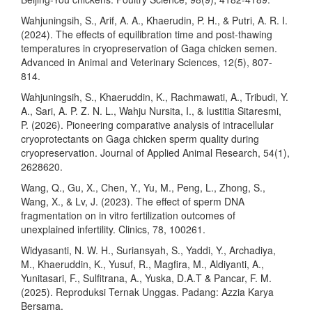
Wahjuningsih, S., Arif, A. A., Khaerudin, P. H., & Putri, A. R. I.
(2024). The effects of equilibration time and post-thawing
temperatures in cryopreservation of Gaga chicken semen.
Advanced in Animal and Veterinary Sciences, 12(5), 807-
814.
Wahjuningsih, S., Khaeruddin, K., Rachmawati, A., Tribudi, Y.
A., Sari, A. P. Z. N. L., Wahju Nursita, I., & Iustitia Sitaresmi,
P. (2026). Pioneering comparative analysis of intracellular
cryoprotectants on Gaga chicken sperm quality during
cryopreservation. Journal of Applied Animal Research, 54(1),
2628620.
Wang, Q., Gu, X., Chen, Y., Yu, M., Peng, L., Zhong, S.,
Wang, X., & Lv, J. (2023). The effect of sperm DNA
fragmentation on in vitro fertilization outcomes of
unexplained infertility. Clinics, 78, 100261.
Widyasanti, N. W. H., Suriansyah, S., Yaddi, Y., Archadiya,
M., Khaeruddin, K., Yusuf, R., Magfira, M., Aldiyanti, A.,
Yunitasari, F., Sulfitrana, A., Yuska, D.A.T & Pancar, F. M.
(2025). Reproduksi Ternak Unggas. Padang: Azzia Karya
Bersama.