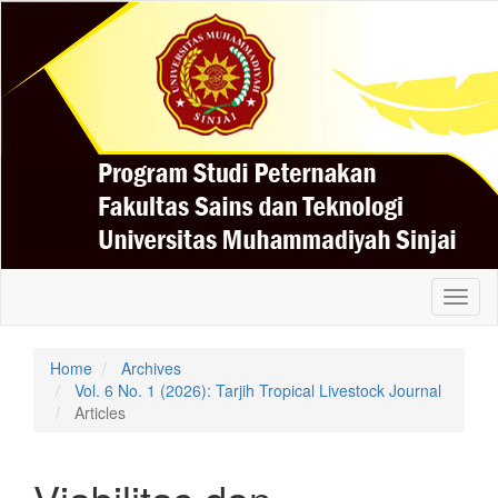
Quick
jump
to
page
content
Main
Navigation
Main
Content
Sidebar
Toggl
naviga
Home
Archives
Vol. 6 No. 1 (2026): Tarjih Tropical Livestock Journal
Articles