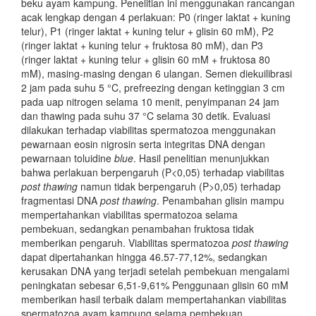
beku ayam kampung. Penelitian ini menggunakan rancangan
acak lengkap dengan 4 perlakuan: P0 (ringer laktat + kuning
telur), P1 (ringer laktat + kuning telur + glisin 60 mM), P2
(ringer laktat + kuning telur + fruktosa 80 mM), dan P3
(ringer laktat + kuning telur + glisin 60 mM + fruktosa 80
mM), masing-masing dengan 6 ulangan. Semen diekuilibrasi
2 jam pada suhu 5 °C, prefreezing dengan ketinggian 3 cm
pada uap nitrogen selama 10 menit, penyimpanan 24 jam
dan thawing pada suhu 37 °C selama 30 detik. Evaluasi
dilakukan terhadap viabilitas spermatozoa menggunakan
pewarnaan eosin nigrosin serta integritas DNA dengan
pewarnaan toluidine
blue
. Hasil penelitian menunjukkan
bahwa perlakuan berpengaruh (P<0,05) terhadap viabilitas
post thawing
namun tidak berpengaruh (P>0,05) terhadap
fragmentasi DNA
post thawing
. Penambahan glisin mampu
mempertahankan viabilitas spermatozoa selama
pembekuan, sedangkan penambahan fruktosa tidak
memberikan pengaruh. Viabilitas spermatozoa
post thawing
dapat dipertahankan hingga 46.57-77,12%, sedangkan
kerusakan DNA yang terjadi setelah pembekuan mengalami
peningkatan sebesar 6,51-9,61% Penggunaan glisin 60 mM
memberikan hasil terbaik dalam mempertahankan viabilitas
spermatozoa ayam kampung selama pembekuan.